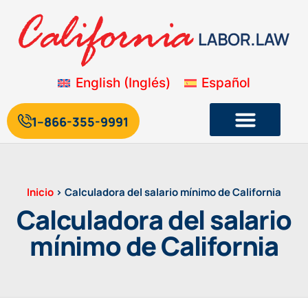
English
(
Inglés
)
Español
1--866-355-9991
Legislación laboral y de empleo de California
Blog sobre la legislación laboral de California
Inicio
>
Calculadora del salario mínimo de California
Calculadora del salario
mínimo de California