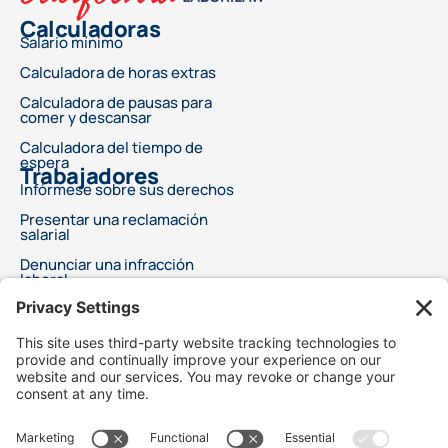
Calculadoras
Salario mínimo
Calculadora de horas extras
Calculadora de pausas para
comer y descansar
Calculadora del tiempo de
espera
Trabajadores
Infórmese sobre sus derechos
Presentar una reclamación
salarial
Denunciar una infracción
laboral
Este anuncio no ofrece asesoramiento legal ni garantiza un resultado específico
para su problema legal. Cada caso es diferente y los resultados dependen de leyes,
hechos y circunstancias específicos. Elegir un abogado es una decisión importante y
no debe basarse únicamente en anuncios. Le recomendamos que solicite
información gratuita sobre las cualificaciones y la experiencia de su abogado. Este
anuncio no sugiere servicios legales superiores en comparación con otros abogados.
Tampoco afirma que los abogados sean especialistas certificados o expertos en
ningún campo legal. Los servicios legales solo comenzarán después de un acuerdo
firmado entre el cliente y el abogado. Best Injury Claims no es responsable del
resultado de ningún caso y no es responsable de la conducta de nuestros abogados
publicitarios y/o bufetes de abogados.