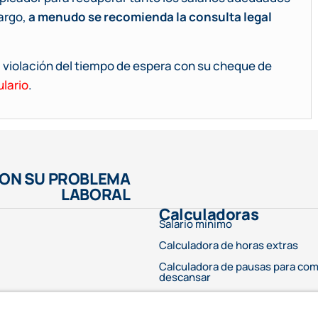
argo,
a menudo se recomienda la consulta legal
 violación del tiempo de espera con su cheque de
ulario
.
CON SU PROBLEMA
LABORAL
Calculadoras
Salario mínimo
Calculadora de horas extras
Calculadora de pausas para com
descansar
Calculadora del tiempo de espe
a su problema legal. Cada caso es diferente y los resultados dependen de leyes, hechos y ci
sobre las cualificaciones y la experiencia de su abogado. Este anuncio no sugiere servicio