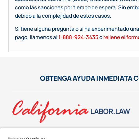
como las sanciones por tiempo de espera. Sin emb
debido a la complejidad de estos casos.
Si tiene alguna pregunta o si ha experimentado una
pago, llámenos al
1-888-924-3435
o
rellene el form
OBTENGA AYUDA INMEDIATA 
Este anuncio no ofrece asesoramiento legal ni garantiza un resultado específico par
basarse únicamente en anuncios. Le recomendamos que solicite información gratuita 