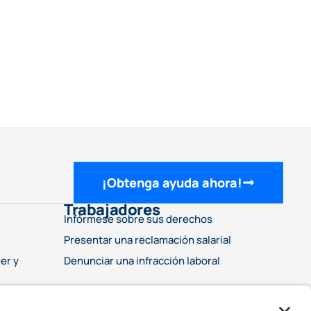
¡Obtenga ayuda ahora!
Trabajadores
Infórmese sobre sus derechos
Presentar una reclamación salarial
er y
Denunciar una infracción laboral
ra
rcunstancias específicos. Elegir un abogado es una decisión importante y no debe
s legales superiores en comparación con otros abogados. Tampoco afirma que los