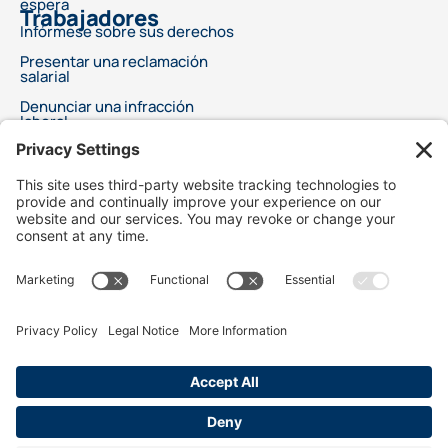
espera
Trabajadores
Infórmese sobre sus derechos
Presentar una reclamación
salarial
Denunciar una infracción
laboral
Este anuncio no ofrece asesoramiento legal ni garantiza un resultado específico
para su problema legal. Cada caso es diferente y los resultados dependen de leyes,
hechos y circunstancias específicos. Elegir un abogado es una decisión importante y
no debe basarse únicamente en anuncios. Le recomendamos que solicite
información gratuita sobre las cualificaciones y la experiencia de su abogado. Este
anuncio no sugiere servicios legales superiores en comparación con otros abogados.
Tampoco afirma que los abogados sean especialistas certificados o expertos en
ningún campo legal. Los servicios legales solo comenzarán después de un acuerdo
firmado entre el cliente y el abogado. Best Injury Claims no es responsable del
resultado de ningún caso y no es responsable de la conducta de nuestros abogados
publicitarios y/o bufetes de abogados.
Utilizamos cookies para personalizar el contenido y analizar el tráfico para recopilar
datos de marketing, incluida la ubicación. Nuestros socios de análisis pueden
combinarlo con la información enviada en este sitio. Usted da su consentimiento
para nuestras cookies si continúa utilizando nuestro sitio web.
MAPA DEL SITIO
Términos de servicio
Política de privacidad
Aviso legal