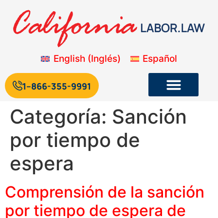
English
(
Inglés
)
Español
1--866-355-9991
Categoría:
Sanción
Legislación laboral y de empleo de California
Blog sobre la legislación laboral de California
por tiempo de
espera
Comprensión de la sanción
por tiempo de espera de