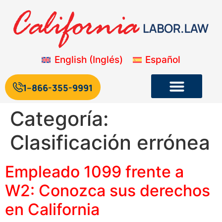
English
(
Inglés
)
Español
1--866-355-9991
Categoría:
Legislación laboral y de empleo de California
Blog sobre la legislación laboral de California
Clasificación errónea
Empleado 1099 frente a
W2: Conozca sus derechos
en California