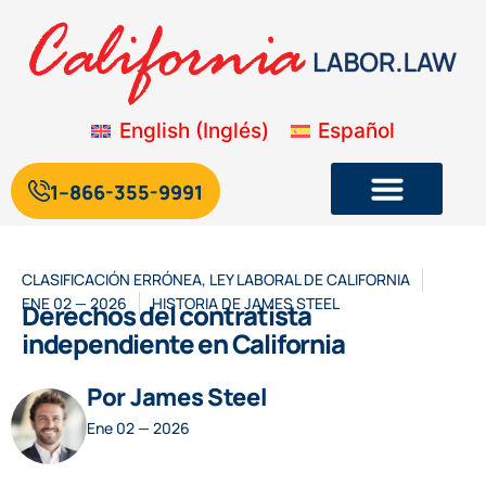
English
(
Inglés
)
Español
1--866-355-9991
Legislación laboral y de empleo de California
Blog sobre la legislación laboral de California
CLASIFICACIÓN ERRÓNEA
,
LEY LABORAL DE CALIFORNIA
ENE 02 — 2026
HISTORIA DE
JAMES STEEL
Derechos del contratista
independiente en California
Por James Steel
Ene 02 — 2026