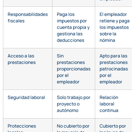
Responsabilidades
Paga los
El empleador
fiscales
impuestos por
retiene y paga
cuenta propia y
los impuestos
gestiona las
sobre la
deducciones
nómina
Acceso a las
Sin
Apto para las
prestaciones
prestaciones
prestaciones
proporcionadas
patrocinadas
por el
por el
empleador
empleador
Seguridad laboral
Solo trabajo por
Relación
proyecto o
laboral
autónomo
continua
Protecciones
No cubierto por
Cubierto por