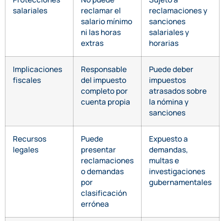
salariales
reclamar el
reclamaciones y
salario mínimo
sanciones
ni las horas
salariales y
extras
horarias
Implicaciones
Responsable
Puede deber
fiscales
del impuesto
impuestos
completo por
atrasados sobre
cuenta propia
la nómina y
sanciones
Recursos
Puede
Expuesto a
legales
presentar
demandas,
reclamaciones
multas e
o demandas
investigaciones
por
gubernamentales
clasificación
errónea