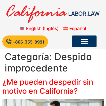
English
(
Inglés
)
Español
1--866-355-9991
Categoría:
Despido
Legislación laboral y de empleo de California
Blog sobre la legislación laboral de California
improcedente
¿Me pueden despedir sin
motivo en California?