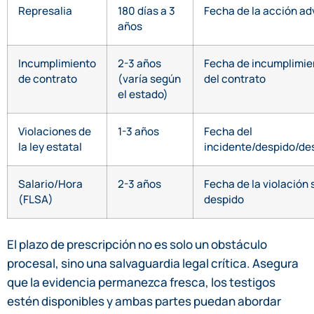
Represalia
180 días a 3
Fecha de la acción ad
años
Incumplimiento
2-3 años
Fecha de incumplimie
de contrato
(varía según
del contrato
el estado)
Violaciones de
1-3 años
Fecha del
la ley estatal
incidente/despido/de
Salario/Hora
2-3 años
Fecha de la violación s
(FLSA)
despido
El plazo de prescripción no es solo un obstáculo
procesal, sino una salvaguardia legal crítica. Asegura
que la evidencia permanezca fresca, los testigos
estén disponibles y ambas partes puedan abordar