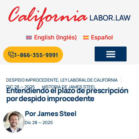
English
(
Inglés
)
Español
1--866-355-9991
Legislación laboral y de empleo de California
Blog sobre la legislación laboral de California
DESPIDO IMPROCEDENTE
,
LEY LABORAL DE CALIFORNIA
DIC 28 — 2025
HISTORIA DE
JAMES STEEL
Entendiendo el plazo de prescripción
por despido improcedente
Por James Steel
Dic 28 — 2025