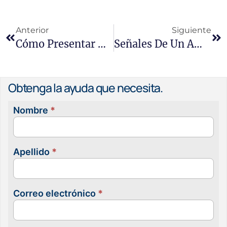
Anterior
Siguiente
Cómo Presentar Una Reclamación Salarial: Su Proceso Paso A Paso
Señales De Un Ambiente De Trabajo Hostil: Lo Que Los Trabajadores De California Deben Saber
Obtenga la ayuda que necesita.
Nombre
*
Contacta
con
nosotras
Apellido
*
Correo electrónico
*