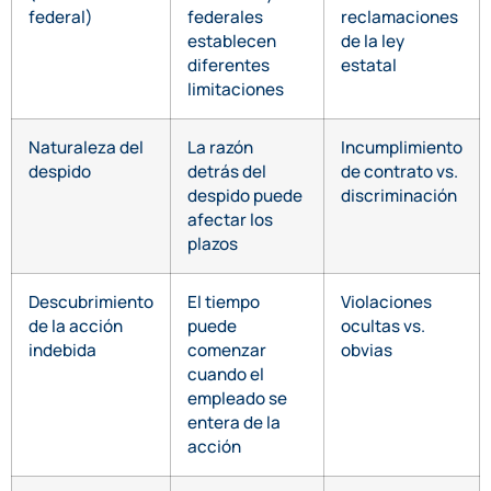
federal)
federales
reclamaciones
establecen
de la ley
diferentes
estatal
limitaciones
Naturaleza del
La razón
Incumplimiento
despido
detrás del
de contrato vs.
despido puede
discriminación
afectar los
plazos
Descubrimiento
El tiempo
Violaciones
de la acción
puede
ocultas vs.
indebida
comenzar
obvias
cuando el
empleado se
entera de la
acción