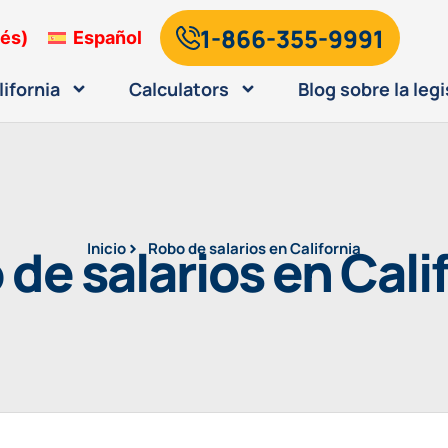
1-866-355-9991
lés
)
Español
lifornia
Calculators
Blog sobre la legi
de salarios en Cali
Inicio
Robo de salarios en California