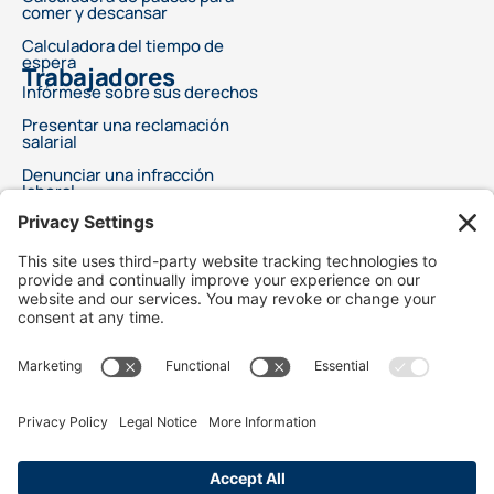
comer y descansar
Calculadora del tiempo de
espera
Trabajadores
Infórmese sobre sus derechos
Presentar una reclamación
salarial
Denunciar una infracción
laboral
Este anuncio no ofrece asesoramiento legal ni garantiza un resultado específico
para su problema legal. Cada caso es diferente y los resultados dependen de leyes,
hechos y circunstancias específicos. Elegir un abogado es una decisión importante y
no debe basarse únicamente en anuncios. Le recomendamos que solicite
información gratuita sobre las cualificaciones y la experiencia de su abogado. Este
anuncio no sugiere servicios legales superiores en comparación con otros abogados.
Tampoco afirma que los abogados sean especialistas certificados o expertos en
ningún campo legal. Los servicios legales solo comenzarán después de un acuerdo
firmado entre el cliente y el abogado. Best Injury Claims no es responsable del
resultado de ningún caso y no es responsable de la conducta de nuestros abogados
publicitarios y/o bufetes de abogados.
Utilizamos cookies para personalizar el contenido y analizar el tráfico para recopilar
datos de marketing, incluida la ubicación. Nuestros socios de análisis pueden
combinarlo con la información enviada en este sitio. Usted da su consentimiento
para nuestras cookies si continúa utilizando nuestro sitio web.
MAPA DEL SITIO