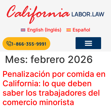
English
(
Inglés
)
Español
1--866-355-9991
Mes:
febrero 2026
Legislación laboral y de empleo de California
Blog sobre la legislación laboral de California
Penalización por comida en
California: lo que deben
saber los trabajadores del
comercio minorista