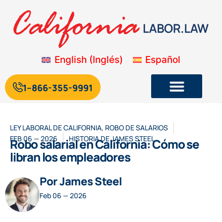
English
(
Inglés
)
Español
1--866-355-9991
Legislación laboral y de empleo de California
Blog sobre la legislación laboral de California
LEY LABORAL DE CALIFORNIA
,
ROBO DE SALARIOS
FEB 06 — 2026
HISTORIA DE
JAMES STEEL
Robo salarial en California: Cómo se
libran los empleadores
Por James Steel
Feb 06 — 2026