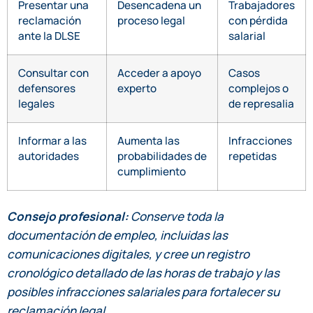
Presentar una
Desencadena un
Trabajadores
reclamación
proceso legal
con pérdida
ante la DLSE
salarial
Consultar con
Acceder a apoyo
Casos
defensores
experto
complejos o
legales
de represalia
Informar a las
Aumenta las
Infracciones
autoridades
probabilidades de
repetidas
cumplimiento
Consejo profesional:
Conserve toda la
documentación de empleo, incluidas las
comunicaciones digitales, y cree un registro
cronológico detallado de las horas de trabajo y las
posibles infracciones salariales para fortalecer su
reclamación legal.