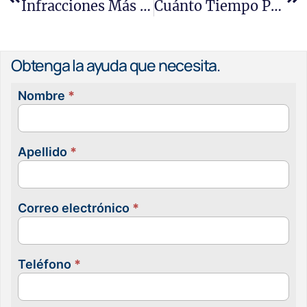
Infracciones Más Comunes De Los Empleadores En California
Cuánto Tiempo Pueden Los Empleadores Demorar Los Cheques De Pago En California
Obtenga la ayuda que necesita.
Nombre
*
Contacta
con
nosotras
Apellido
*
Correo electrónico
*
Teléfono
*