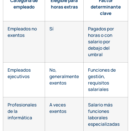
Categoría de
Elegible para
Factor
empleado
horas extras
determinante
clave
Empleados no
Sí
Pagados por
exentos
horas o con
salario por
debajo del
umbral
Empleados
No,
Funciones de
ejecutivos
generalmente
gestión,
exentos
requisitos
salariales
Profesionales
A veces
Salario más
de la
exentos
funciones
informática
laborales
especializadas