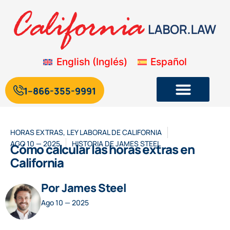
English
(
Inglés
)
Español
1--866-355-9991
Legislación laboral y de empleo de California
Blog sobre la legislación laboral de California
HORAS EXTRAS
,
LEY LABORAL DE CALIFORNIA
AGO 10 — 2025
HISTORIA DE
JAMES STEEL
Cómo calcular las horas extras en
California
Por James Steel
Ago 10 — 2025