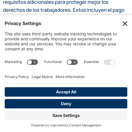
requisitos adicionales para proteger mejor los
derechos de los trabajadores. Estos incluyen el pago
diario de horas extras y tarifas de horas extras más
altas.
Las diferencias clave incluyen:
California requiere horas extras por horas
superiores a 8 en un día.
Se exige tiempo doble para horas superiores a 12
al día.
Las leyes de California también consideran las
bonificaciones no discrecionales en el cálculo del
pago de horas extras.
Estas leyes aseguran que los empleados reciban un
pago justo por largas horas de trabajo. Los