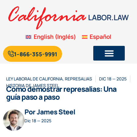
English
(
Inglés
)
Español
1--866-355-9991
Legislación laboral y de empleo de California
Blog sobre la legislación laboral de California
LEY LABORAL DE CALIFORNIA
,
REPRESALIAS
DIC 18 — 2025
HISTORIA DE
JAMES STEEL
Cómo demostrar represalias: Una
guía paso a paso
Por James Steel
Dic 18 — 2025