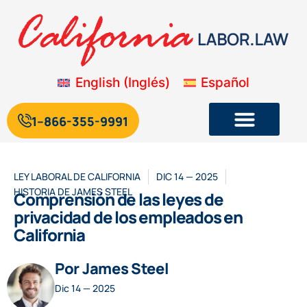
English
(
Inglés
)
Español
1--866-355-9991
Legislación laboral y de empleo de California
Blog sobre la legislación laboral de California
LEY LABORAL DE CALIFORNIA
DIC 14 — 2025
HISTORIA DE
JAMES STEEL
Comprensión de las leyes de
privacidad de los empleados en
California
Por James Steel
Dic 14 — 2025