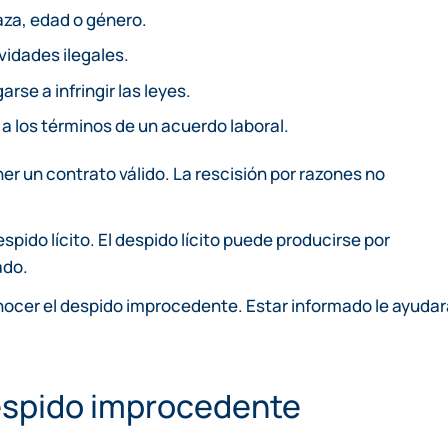
aza, edad o género.
ividades ilegales.
arse a infringir las leyes.
 a los términos de un acuerdo laboral.
r un contrato válido. La rescisión por razones no
pido lícito. El despido lícito puede producirse por
ado.
ocer el despido improcedente. Estar informado le ayudar
espido improcedente