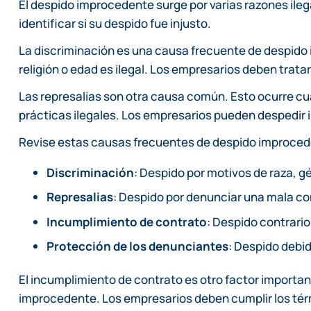
El despido improcedente surge por varias razones il
identificar si su despido fue injusto.
La discriminación es una causa frecuente de despido
religión o edad es ilegal. Los empresarios deben trata
Las represalias son otra causa común. Esto ocurre c
prácticas ilegales. Los empresarios pueden despedir i
Revise estas causas frecuentes de despido improced
Discriminación
: Despido por motivos de raza, g
Represalias
: Despido por denunciar una mala c
Incumplimiento de contrato
: Despido contrario
Protección de los denunciantes
: Despido debid
El incumplimiento de contrato es otro factor importan
improcedente. Los empresarios deben cumplir los térmi