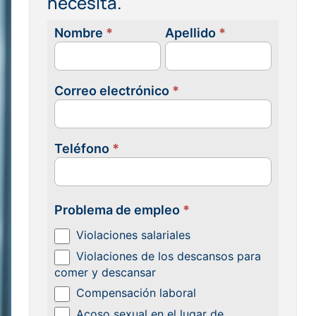
necesita.
Nombre
*
Apellido
*
Contacta
con
nosotras
Correo electrónico
*
Teléfono
*
Problema de empleo
*
Violaciones salariales
Violaciones de los descansos para
comer y descansar
Compensación laboral
Acoso sexual en el lugar de