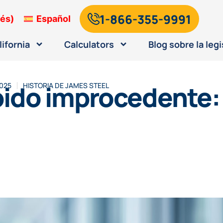
1-866-355-9991
lés
)
Español
lifornia
Calculators
Blog sobre la legi
spido improcedente
2025
HISTORIA DE
JAMES STEEL