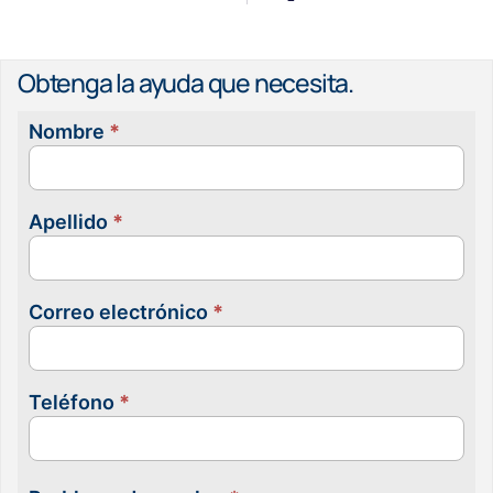
Obtenga la ayuda que necesita.
Nombre
*
Contacta
con
nosotras
Apellido
*
Correo electrónico
*
Teléfono
*