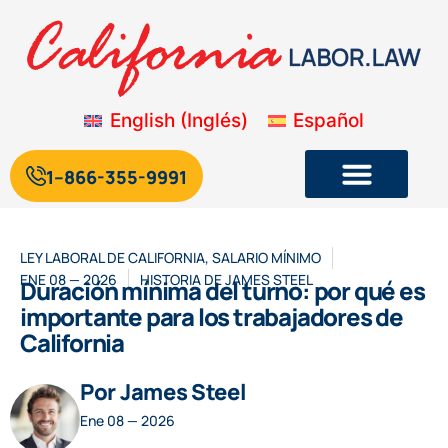
English
(
Inglés
)
Español
1--866-355-9991
Legislación laboral y de empleo de California
Blog sobre la legislación laboral de California
LEY LABORAL DE CALIFORNIA
,
SALARIO MÍNIMO
ENE 08 — 2026
HISTORIA DE
JAMES STEEL
Duración mínima del turno: por qué es
importante para los trabajadores de
California
Por James Steel
Ene 08 — 2026