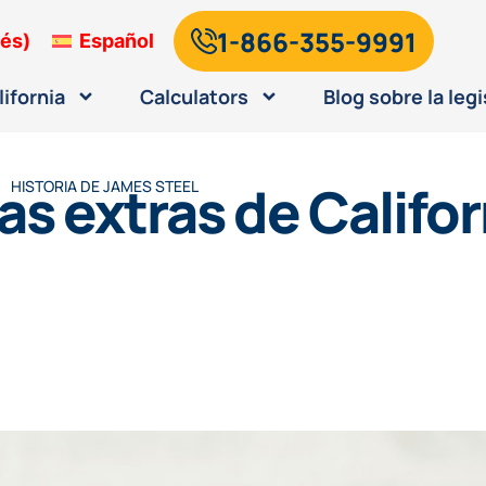
1-866-355-9991
lés
)
Español
lifornia
Calculators
Blog sobre la legi
s extras de Califor
HISTORIA DE
JAMES STEEL