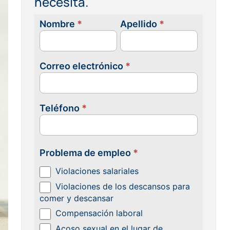
necesita.
Nombre
*
Apellido
*
Contacta
con
nosotras
Correo electrónico
*
Teléfono
*
Problema de empleo
*
Violaciones salariales
Violaciones de los descansos para
comer y descansar
Compensación laboral
Acoso sexual en el lugar de