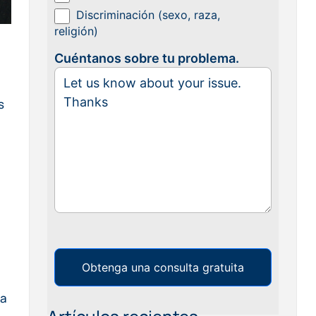
Discriminación (sexo, raza,
religión)
Cuéntanos sobre tu problema.
s
Obtenga una consulta gratuita
 a