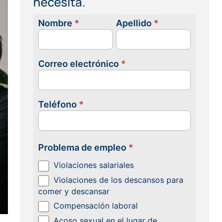
necesita.
Nombre
*
Apellido
*
Contacta
con
nosotras
Correo electrónico
*
Teléfono
*
Problema de empleo
*
Violaciones salariales
Violaciones de los descansos para
comer y descansar
Compensación laboral
Acoso sexual en el lugar de