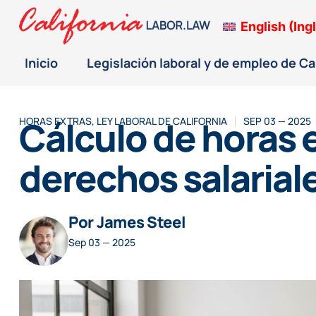
English
(
Ing
Inicio
Legislación laboral y de empleo de Ca
Cálculo de horas e
HORAS EXTRAS
,
LEY LABORAL DE CALIFORNIA
SEP 03 — 2025
derechos salarial
Por James Steel
Sep 03 — 2025