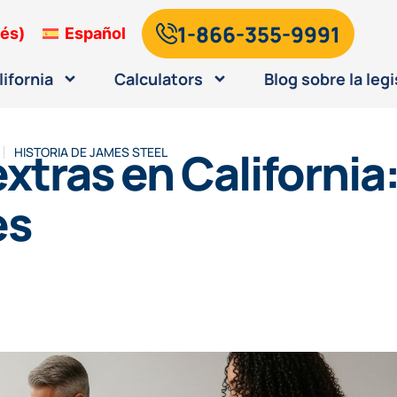
1-866-355-9991
lés
)
Español
lifornia
Calculators
Blog sobre la legi
xtras en California
HISTORIA DE
JAMES STEEL
es