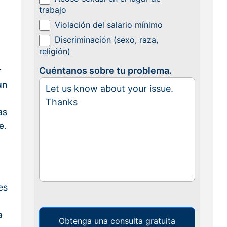
trabajo
Violación del salario mínimo
Discriminación (sexo, raza,
religión)
r
Cuéntanos sobre tu problema.
un
as
e.
es
a
Obtenga una consulta gratuita