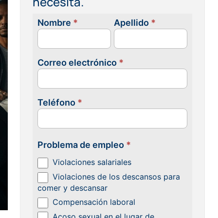
necesita.
Nombre
*
Apellido
*
Contacta
con
nosotras
Correo electrónico
*
Teléfono
*
Problema de empleo
*
Violaciones salariales
Violaciones de los descansos para
comer y descansar
Compensación laboral
Acoso sexual en el lugar de