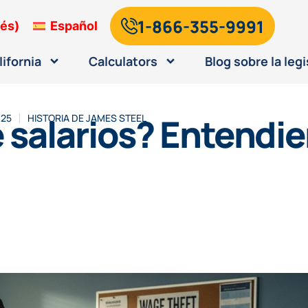
1-866-355-9991
lés
)
Español
lifornia
Calculators
Blog sobre la legi
e salarios? Entendi
025
HISTORIA DE
JAMES STEEL