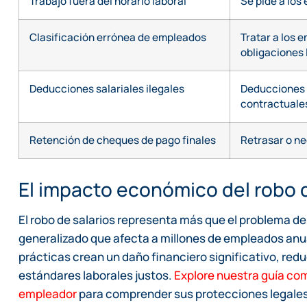
Trabajo fuera del horario laboral
Se pide a los
Clasificación errónea de empleados
Tratar a los 
obligaciones 
Deducciones salariales ilegales
Deducciones n
contractuale
Retención de cheques de pago finales
Retrasar o ne
El impacto económico del robo d
El robo de salarios representa más que el problema d
generalizado que afecta a millones de empleados anu
prácticas crean un daño financiero significativo, red
estándares laborales justos.
Explore nuestra guía com
empleador
para comprender sus protecciones legales