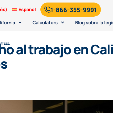
1-866-355-9991
lés
)
Español
lifornia
Calculators
Blog sobre la legi
o al trabajo en Cal
STEEL
es