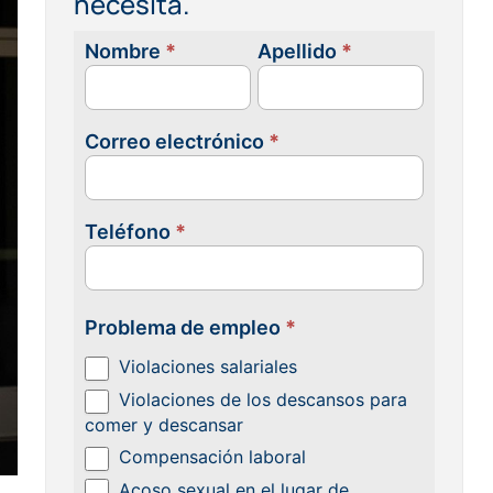
necesita.
Nombre
*
Apellido
*
Contacta
con
nosotras
Correo electrónico
*
Teléfono
*
Problema de empleo
*
Violaciones salariales
Violaciones de los descansos para
comer y descansar
Compensación laboral
Acoso sexual en el lugar de