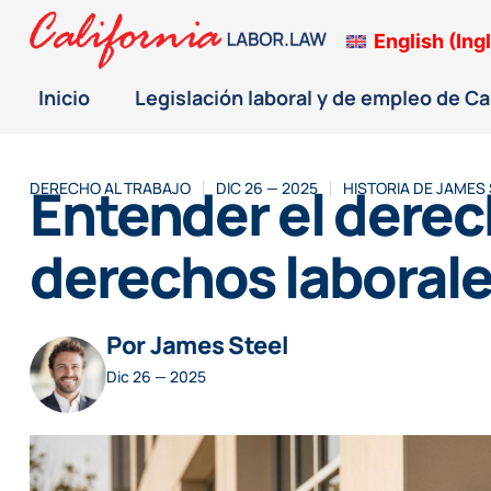
English
(
Ing
Inicio
Legislación laboral y de empleo de Ca
Entender el derech
DERECHO AL TRABAJO
DIC 26 — 2025
HISTORIA DE
JAMES 
derechos laboral
Por James Steel
Dic 26 — 2025