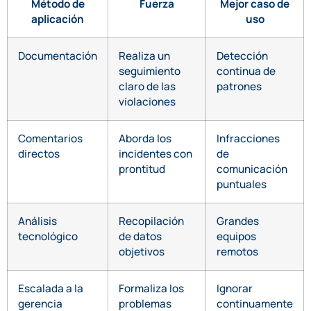
Método de
Fuerza
Mejor caso de
aplicación
uso
Documentación
Realiza un
Detección
seguimiento
continua de
claro de las
patrones
violaciones
Comentarios
Aborda los
Infracciones
directos
incidentes con
de
prontitud
comunicación
puntuales
Análisis
Recopilación
Grandes
tecnológico
de datos
equipos
objetivos
remotos
Escalada a la
Formaliza los
Ignorar
gerencia
problemas
continuamente