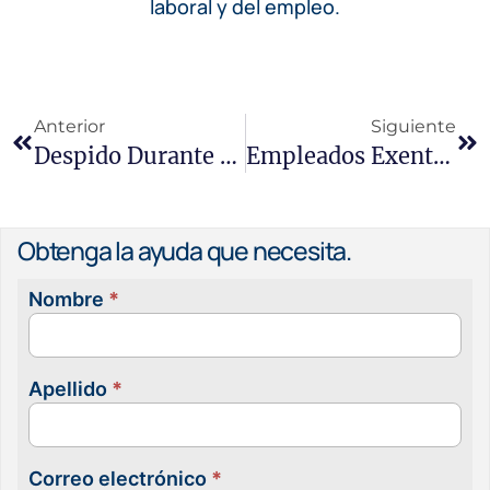
laboral y del empleo.
Anterior
Siguiente
Despido Durante La Baja Médica: Sus Derechos En California
Empleados Exentos Frente A No Exentos: Derechos Según La Legislación De California
Obtenga la ayuda que necesita.
Nombre
*
Contacta
con
nosotras
Apellido
*
Correo electrónico
*