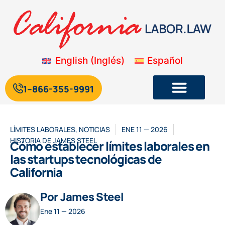
English
(
Inglés
)
Español
1--866-355-9991
Legislación laboral y de empleo de California
Blog sobre la legislación laboral de California
LÍMITES LABORALES
,
NOTICIAS
ENE 11 — 2026
HISTORIA DE
JAMES STEEL
Cómo establecer límites laborales en
las startups tecnológicas de
California
Por James Steel
Ene 11 — 2026