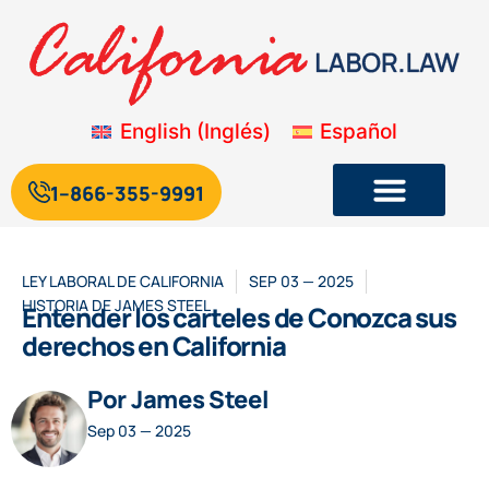
English
(
Inglés
)
Español
1--866-355-9991
Legislación laboral y de empleo de California
Blog sobre la legislación laboral de California
LEY LABORAL DE CALIFORNIA
SEP 03 — 2025
HISTORIA DE
JAMES STEEL
Entender los carteles de Conozca sus
derechos en California
Por James Steel
Sep 03 — 2025