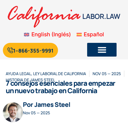
English
(
Inglés
)
Español
1--866-355-9991
Legislación laboral y de empleo de California
Blog sobre la legislación laboral de California
AYUDA LEGAL
,
LEY LABORAL DE CALIFORNIA
NOV 05 — 2025
HISTORIA DE
JAMES STEEL
7 consejos esenciales para empezar
un nuevo trabajo en California
Por James Steel
Nov 05 — 2025