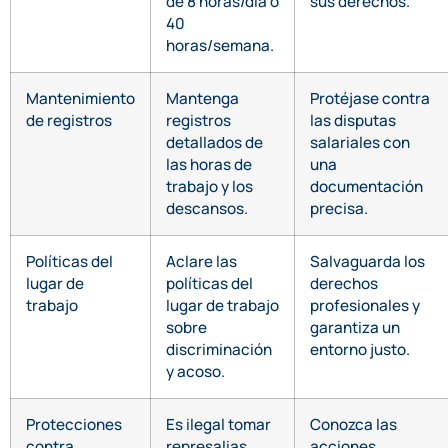
de 8 horas/día o
sus derechos.
40
horas/semana.
Mantenimiento
Mantenga
Protéjase contra
de registros
registros
las disputas
detallados de
salariales con
las horas de
una
trabajo y los
documentación
descansos.
precisa.
Políticas del
Aclare las
Salvaguarda los
lugar de
políticas del
derechos
trabajo
lugar de trabajo
profesionales y
sobre
garantiza un
discriminación
entorno justo.
y acoso.
Protecciones
Es ilegal tomar
Conozca las
contra
represalias
acciones