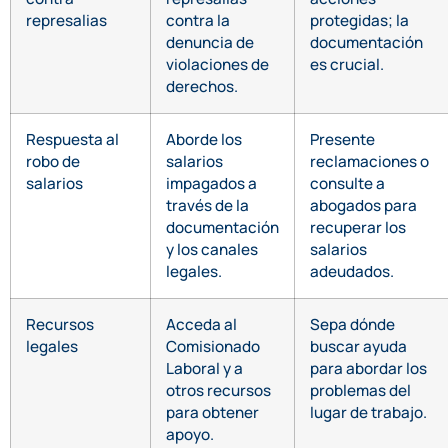
represalias
contra la
protegidas; la
denuncia de
documentación
violaciones de
es crucial.
derechos.
Respuesta al
Aborde los
Presente
robo de
salarios
reclamaciones o
salarios
impagados a
consulte a
través de la
abogados para
documentación
recuperar los
y los canales
salarios
legales.
adeudados.
Recursos
Acceda al
Sepa dónde
legales
Comisionado
buscar ayuda
Laboral y a
para abordar los
otros recursos
problemas del
para obtener
lugar de trabajo.
apoyo.